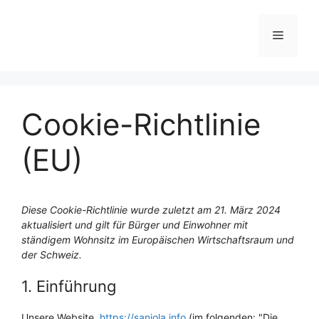
Zum
Inhalt
Menü
springen
Cookie-Richtlinie
(EU)
Diese Cookie-Richtlinie wurde zuletzt am 21. März 2024
aktualisiert und gilt für Bürger und Einwohner mit
ständigem Wohnsitz im Europäischen Wirtschaftsraum und
der Schweiz.
1. Einführung
Unsere Website,
https://sanjola.info
(im folgenden: "Die