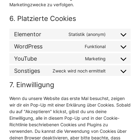
Marketingzwecke zu verfolgen.
6. Platzierte Cookies
Elementor
Statistik (anonym)
Consent
to
WordPress
Funktional
Consent
service
to
elementor
YouTube
Marketing
Consent
service
to
wordpress
Sonstiges
Zweck wird noch ermittelt
Consent
service
to
youtube
7. Einwilligung
service
sonstiges
Wenn du unsere Website das erste Mal besuchst, zeigen
wir dir ein Pop-Up mit einer Erklärung über Cookies. Sobald
du auf "Akzeptieren" klickst, gibst du uns deine
Einwilligung, alle in diesem Pop-Up und in der Cookie-
Richtlinie beschriebenen Cookies und Plugins zu
verwenden. Du kannst die Verwendung von Cookies über
deinen Browser deaktivieren, aber bitte beachte, dass